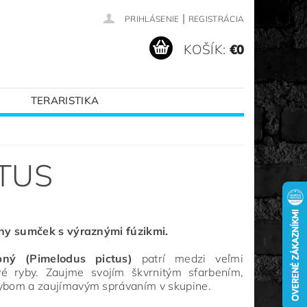
|
PRIHLÁSENIE
REGISTRÁCIA
KOŠÍK:
€0
TERARISTIKA
VANÉ ZNAČKY
CTUS
vny sumček s výraznými fúzikmi.
ný (Pimelodus pictus)
patrí medzi veľmi
é ryby. Zaujme svojím škvrnitým sfarbením,
ybom a zaujímavým správaním v skupine.