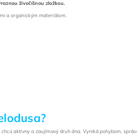
výraznou živočíšnou zložkou.
ami a organickým materiálom.
melodusa?
orí chcú aktívny a zaujímavý druh dna. Vyniká pohybom, sprá