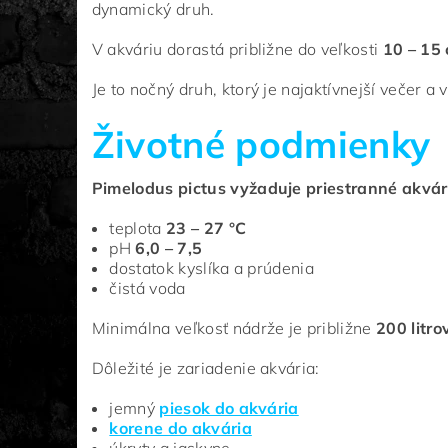
dynamický druh.
V akváriu dorastá približne do veľkosti
10 – 15
Je to nočný druh, ktorý je najaktívnejší večer a
Životné podmienky
Pimelodus pictus vyžaduje priestranné akváriu
teplota
23 – 27 °C
pH
6,0 – 7,5
dostatok kyslíka a prúdenia
čistá voda
Minimálna veľkosť nádrže je približne
200 litro
Dôležité je zariadenie akvária:
jemný
piesok do akvária
korene do akvária