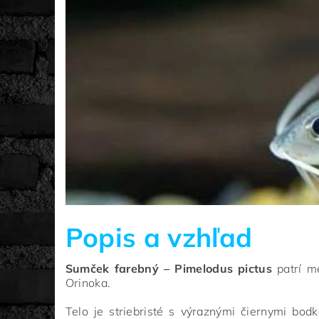
Popis a vzhľad
Sumček farebný – Pimelodus pictus
patrí m
Orinoka.
Telo je striebristé s výraznými čiernymi bod