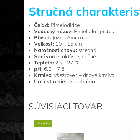
Stručná charakteris
Čeľaď:
Pimelodidae
Vedecký názov:
Pimelodus pictus
Pôvod:
Južná Amerika
Veľkosť:
10 – 15 cm
Náročnosť chovu:
stredná
Správanie:
aktívne, nočné
Teplota:
23 – 27 °C
pH:
6,0 – 7,5
Krmivo:
všežravec – dnové krmivo
Umiestnenie:
dno akvária
SÚVISIACI TOVAR
Novinka