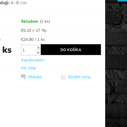
daji:
6–8 cm
Skladom
(1 ks)
€5,10
(–17 %)
a
€24,90 / 1 ks
/ ks
Aquascaperi
Iné ryby
Otázka
Strážiť cenu