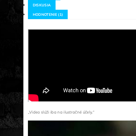
DISKUSIA
HODNOTENIE (1)
„Video slúži iba na ilustračné účely.“