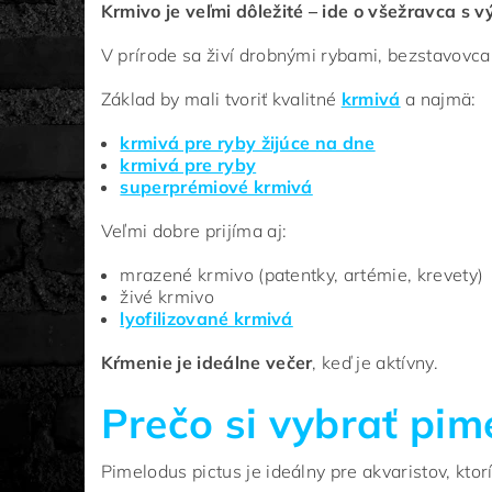
Krmivo je veľmi dôležité – ide o všežravca s 
V prírode sa živí drobnými rybami, bezstavovc
Základ by mali tvoriť kvalitné
krmivá
a najmä:
krmivá pre ryby žijúce na dne
krmivá pre ryby
superprémiové krmivá
Veľmi dobre prijíma aj:
mrazené krmivo (patentky, artémie, krevety)
živé krmivo
lyofilizované krmivá
Kŕmenie je ideálne večer
, keď je aktívny.
Prečo si vybrať pi
Pimelodus pictus je ideálny pre akvaristov, kt