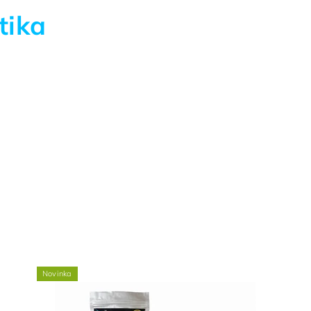
tika
Novinka