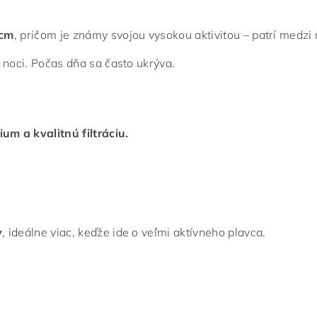
 cm
, pričom je známy svojou vysokou aktivitou – patrí medzi 
 v noci. Počas dňa sa často ukrýva.
m a kvalitnú filtráciu.
v
, ideálne viac, keďže ide o veľmi aktívneho plavca.