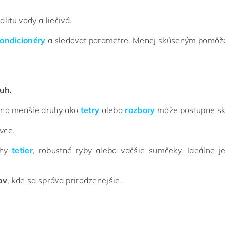
alitu vody a liečivá.
ondicionéry
a sledovať parametre. Menej skúseným pomô
uh.
 no menšie druhy ako
tetry
alebo
razbory
môže postupne s
vce.
uhy
tetier
, robustné ryby alebo väčšie sumčeky. Ideálne 
ov
, kde sa správa prirodzenejšie.