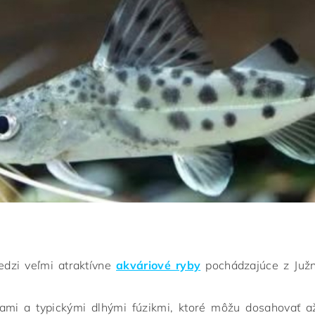
edzi veľmi atraktívne
akváriové ryby
pochádzajúce z Južn
kami a typickými dlhými fúzikmi, ktoré môžu dosahovať a