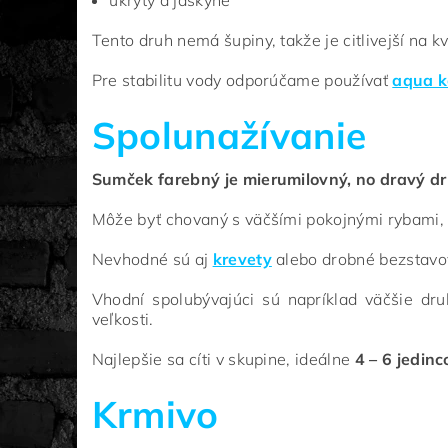
úkryty a jaskyne
Tento druh nemá šupiny, takže je citlivejší na kv
Pre stabilitu vody odporúčame používať
aqua k
Spolunažívanie
Sumček farebný je mierumilovný, no dravý dr
Môže byť chovaný s väčšími pokojnými rybami,
Nevhodné sú aj
krevety
alebo drobné bezstavo
Vhodní spolubývajúci sú napríklad väčšie dr
veľkosti.
Najlepšie sa cíti v skupine, ideálne
4 – 6 jedinc
Krmivo