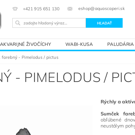
eshop@aquascaperi.sk
+421 915 651 130
AKVARIJNÉ ŽIVOČÍCHY
WABI-KUSA
PALUDÁRIA
KVÁRIOVÝM SVETOM – ZÁKLADY AKVARISTIKY
PREDÁ
farebný - Pimelodus / pictus
 - PIMELODUS / PI
Rýchly a aktí
Sumček fareb
obľúbené dnov
neustálym poh