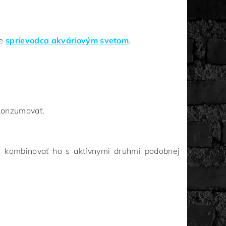
že
sprievodca akváriovým svetom
.
konzumovať.
je kombinovať ho s aktívnymi druhmi podobnej