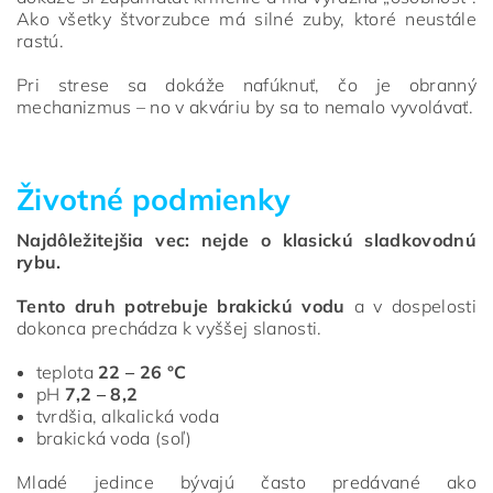
Ako všetky štvorzubce má silné zuby, ktoré neustále
rastú.
Pri strese sa dokáže nafúknuť, čo je obranný
mechanizmus – no v akváriu by sa to nemalo vyvolávať.
Životné podmienky
Najdôležitejšia vec: nejde o klasickú sladkovodnú
rybu.
Tento druh potrebuje brakickú vodu
a v dospelosti
dokonca prechádza k vyššej slanosti.
teplota
22 – 26 °C
pH
7,2 – 8,2
tvrdšia, alkalická voda
brakická voda (soľ)
Mladé jedince bývajú často predávané ako