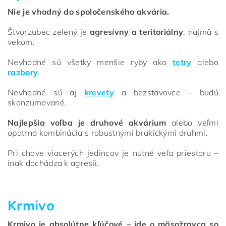
Nie je vhodný do spoločenského akvária.
Štvorzubec zelený je
agresívny a teritoriálny
, najmä s
vekom.
Nevhodné sú všetky menšie ryby ako
tetry
alebo
razbory
.
Nevhodné sú aj
krevety
a bezstavovce – budú
skonzumované.
Najlepšia voľba je druhové akvárium
alebo veľmi
opatrná kombinácia s robustnými brakickými druhmi.
Pri chove viacerých jedincov je nutné veľa priestoru –
inak dochádza k agresii.
Krmivo
Krmivo je absolútne kľúčové – ide o mäsožravca so