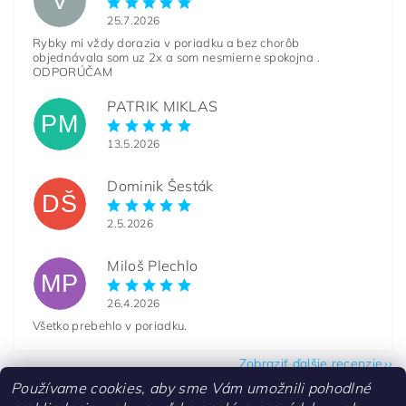
V
25.7.2026
Rybky mi vždy dorazia v poriadku a bez chorôb
objednávala som uz 2x a som nesmierne spokojna .
ODPORÚČAM
PATRIK MIKLAS
PM
13.5.2026
Dominik Šesták
DŠ
2.5.2026
Miloš Plechlo
MP
26.4.2026
Všetko prebehlo v poriadku.
Zobraziť ďalšie recenzie
Používame cookies, aby sme Vám umožnili pohodlné