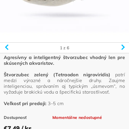
1
z 6
Agresívny a inteligentný štvorzubec vhodný len pre
skúsených akvaristov.
Štvorzubec zelený (Tetraodon nigroviridis)
patrí
medzi výrazné a náročnejšie druhy. Zaujme
inteligenciou, správaním aj typickým „úsmevom“, no
vyžaduje brakickú vodu a špecifickú starostlivosť.
Veľkosť pri predaji:
3–5 cm
Dostupnosť
Momentálne nedostupné
€7,49
/ ks