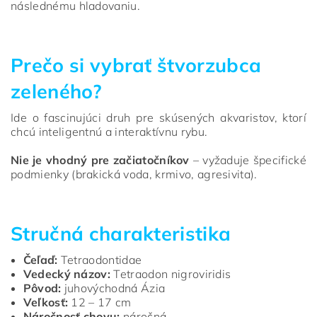
následnému hladovaniu.
Prečo si vybrať štvorzubca
zeleného?
Ide o fascinujúci druh pre skúsených akvaristov, ktorí
chcú inteligentnú a interaktívnu rybu.
Nie je vhodný pre začiatočníkov
– vyžaduje špecifické
podmienky (brakická voda, krmivo, agresivita).
Stručná charakteristika
Čeľaď:
Tetraodontidae
Vedecký názov:
Tetraodon nigroviridis
Pôvod:
juhovýchodná Ázia
Veľkosť:
12 – 17 cm
Náročnosť chovu:
náročná