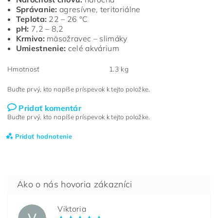
Správanie:
agresívne, teritoriálne
Teplota:
22 – 26 °C
pH:
7,2 – 8,2
Krmivo:
mäsožravec – slimáky
Umiestnenie:
celé akvárium
Hmotnosť
1.3 kg
Buďte prvý, kto napíše príspevok k tejto položke.
Pridať komentár
Buďte prvý, kto napíše príspevok k tejto položke.
Pridať hodnotenie
Viktoria