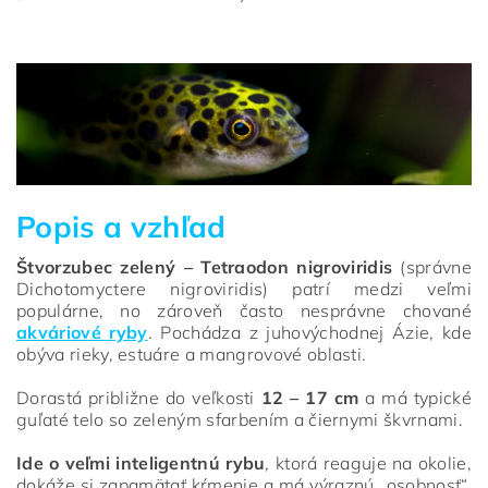
Popis a vzhľad
Štvorzubec zelený – Tetraodon nigroviridis
(správne
Dichotomyctere nigroviridis) patrí medzi veľmi
populárne, no zároveň často nesprávne chované
akváriové ryby
. Pochádza z juhovýchodnej Ázie, kde
obýva rieky, estuáre a mangrovové oblasti.
Dorastá približne do veľkosti
12 – 17 cm
a má typické
guľaté telo so zeleným sfarbením a čiernymi škvrnami.
Ide o veľmi inteligentnú rybu
, ktorá reaguje na okolie,
dokáže si zapamätať kŕmenie a má výraznú „osobnosť“.