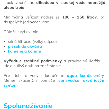
sladkovodné, no
dlhodobo v sladkej vode neprežijú
alebo trpia
.
Minimálna veľkosť nádrže je
100 – 150 litrov
, pri
dospelých jedincoch viac.
Dôležité vybavenie:
silná filtrácia (veľký odpad)
piesok do akvária
kamene a korene
Vyžaduje stabilné podmienky
a pravidelnú údržbu –
ide o citlivý druh na znečistenie.
Pre stabilitu vody odporúčame
aqua kondicionéry
.
Menej skúseným pomôže
sprievodca akváriovým
svetom
.
Spolunažívanie