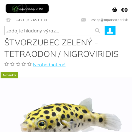
€0
eshop@aquascaperi.sk
+421 915 651 130
ŠTVORZUBEC ZELENÝ -
TETRAODON / NIGROVIRIDIS
Neohodnotené
Novinka