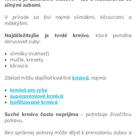
silnými zubami.
V prírode sa živí najmä slimákmi, kôrovcami a
mäkkýšmi.
Najdôležitejšie je tvrdé krmivo
, ktoré pomáha
obrusovať zuby:
slimáky (nutnosť)
mušle, krevety
kôrovce
Základ môžu dopĺňať kvalitné
krmivá
, najmä:
krmivá pre ryby
superprémiové krmivá
lyofilizované krmivá
Suché krmivo často neprijíma
– potrebuje živočíšnu
potravu.
Bez správnej potravy môže dôjsť k prerastaniu zubov a