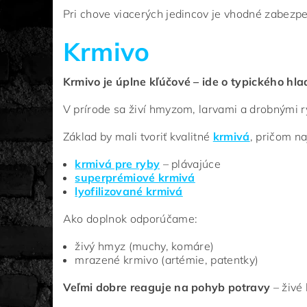
Pri chove viacerých jedincov je vhodné zabezpe
Krmivo
Krmivo je úplne kľúčové – ide o typického hl
V prírode sa živí hmyzom, larvami a drobnými ry
Základ by mali tvoriť kvalitné
krmivá
, pričom na
krmivá pre ryby
– plávajúce
superprémiové krmivá
lyofilizované krmivá
Ako doplnok odporúčame:
živý hmyz (muchy, komáre)
mrazené krmivo (artémie, patentky)
Veľmi dobre reaguje na pohyb potravy
– živé