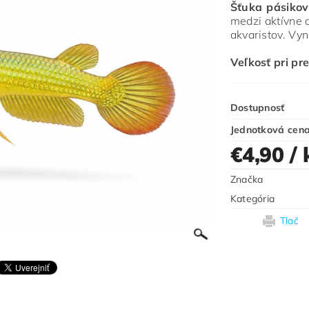
Šťuka pásikov
medzi aktívne 
akvaristov. Vyn
Veľkosť pri pre
Dostupnosť
Jednotková cen
€4,90
/ 
Značka
Kategória
Tlač