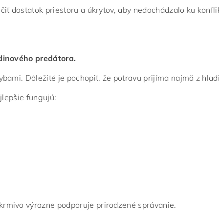
čiť dostatok priestoru a úkrytov, aby nedochádzalo ku konfl
adinového predátora.
bami. Dôležité je pochopiť, že potravu prijíma najmä z hlad
jlepšie fungujú:
 krmivo výrazne podporuje prirodzené správanie.