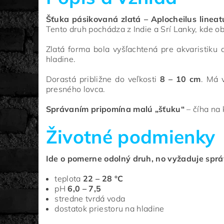
Šťuka pásikovaná zlatá – Aplocheilus lineat
Tento druh pochádza z Indie a Srí Lanky, kde o
Zlatá forma bola vyšľachtená pre akvaristiku a
hladine.
Dorastá približne do veľkosti
8 – 10 cm
. Má 
presného lovca.
Správaním pripomína malú „šťuku“
– číha na 
Životné podmienky
Ide o pomerne odolný druh, no vyžaduje spr
teplota
22 – 28 °C
pH
6,0 – 7,5
stredne tvrdá voda
dostatok priestoru na hladine