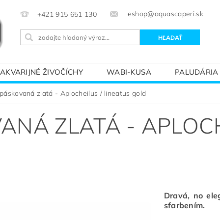
eshop@aquascaperi.sk
+421 915 651 130
AKVARIJNÉ ŽIVOČÍCHY
WABI-KUSA
PALUDÁRIA
KVÁRIOVÝM SVETOM – ZÁKLADY AKVARISTIKY
PREDÁ
páskovaná zlatá - Aplocheilus / lineatus gold
ANÁ ZLATÁ - APLOCH
Dravá, no el
sfarbením.