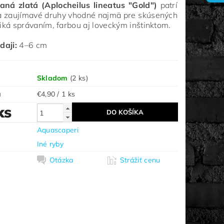
aná zlatá (Aplocheilus lineatus "Gold")
patrí
a zaujímavé druhy vhodné najmä pre skúsených
iká správaním, farbou aj loveckým inštinktom.
daji:
4–6 cm
Skladom
(2 ks)
a
€4,90 / 1 ks
ks
Aquascaperi
Iné ryby
Otázka
Strážiť cenu