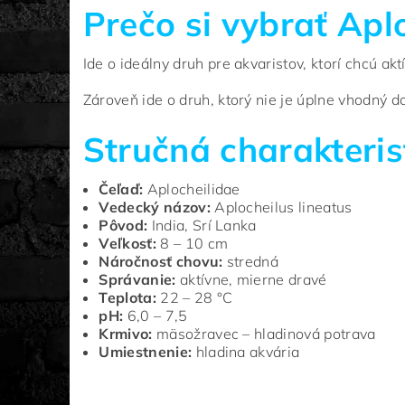
Prečo si vybrať Apl
Ide o ideálny druh pre akvaristov, ktorí chcú 
Zároveň ide o druh, ktorý nie je úplne vhodný 
Stručná charakteris
Čeľaď:
Aplocheilidae
Vedecký názov:
Aplocheilus lineatus
Pôvod:
India, Srí Lanka
Veľkosť:
8 – 10 cm
Náročnosť chovu:
stredná
Správanie:
aktívne, mierne dravé
Teplota:
22 – 28 °C
pH:
6,0 – 7,5
Krmivo:
mäsožravec – hladinová potrava
Umiestnenie:
hladina akvária