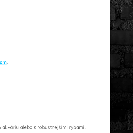
tom
.
m akváriu alebo s robustnejšími rybami.