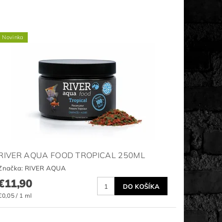
Novinka
RIVER AQUA FOOD TROPICAL 250ML
Značka:
RIVER AQUA
€11,90
€0,05 / 1 ml