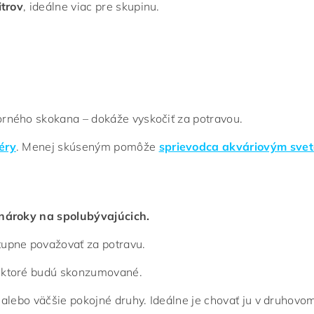
itrov
, ideálne viac pre skupinu.
borného skokana – dokáže vyskočiť za potravou.
éry
. Menej skúseným pomôže
sprievodca akváriovým sve
 nároky na spolubývajúcich.
upne považovať za potravu.
 ktoré budú skonzumované.
 alebo väčšie pokojné druhy. Ideálne je chovať ju v druhovo