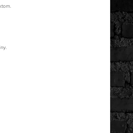
iktom.
iny.