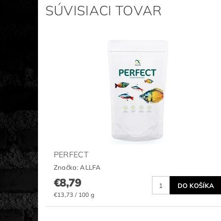
SÚVISIACI TOVAR
PERFECT
Značka:
ALLFA
€8,79
€13,73 / 100 g