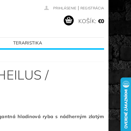
|
PRIHLÁSENIE
REGISTRÁCIA
KOŠÍK:
€0
TERARISTIKA
VANÉ ZNAČKY
EILUS /
egantná hladinová ryba s nádherným zlatým