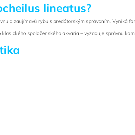
ocheilus lineatus?
aktívnu a zaujímavú rybu s predátorským správaním. Vyniká f
do klasického spoločenského akvária – vyžaduje správnu kom
tika