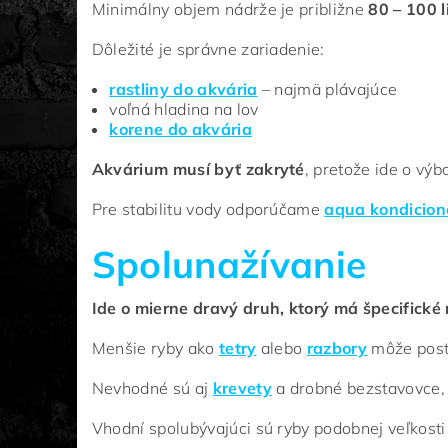
Minimálny objem nádrže je približne
80 – 100 l
Dôležité je správne zariadenie:
rastliny do akvária
– najmä plávajúce
voľná hladina na lov
korene do akvária
Akvárium musí byť zakryté
, pretože ide o vý
Pre stabilitu vody odporúčame
aqua kondicion
Spolunažívanie
Ide o mierne dravý druh, ktorý má špecifické
Menšie ryby ako
tetry
alebo
razbory
môže post
Nevhodné sú aj
krevety
a drobné bezstavovce,
Vhodní spolubývajúci sú ryby podobnej veľkosti