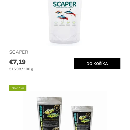
SCAPER
€7,19
€15,98 / 100 g
Novinka