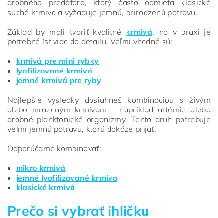
drobného predátora, ktorý často odmieta klasické
suché krmivo a vyžaduje jemnú, prirodzenú potravu.
Základ by mali tvoriť kvalitné
krmivá
, no v praxi je
potrebné ísť viac do detailu. Veľmi vhodné sú:
krmivá pre mini rybky
lyofilizované krmivá
jemné krmivá pre ryby
Najlepšie výsledky dosiahneš kombináciou s živým
alebo mrazeným krmivom – napríklad artémie alebo
drobné planktonické organizmy. Tento druh potrebuje
veľmi jemnú potravu, ktorú dokáže prijať.
Odporúčame kombinovať:
mikro krmivá
jemné lyofilizované krmivo
klasické krmivá
Prečo si vybrať ihličku