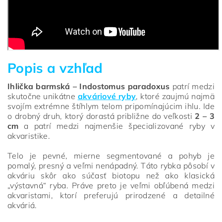
Popis a vzhľad
Ihlička barmská – Indostomus paradoxus
patrí medzi
skutočne unikátne
akváriové ryby
, ktoré zaujmú najmä
svojím extrémne štíhlym telom pripomínajúcim ihlu. Ide
o drobný druh, ktorý dorastá približne do veľkosti
2 – 3
cm
a patrí medzi najmenšie špecializované ryby v
akvaristike.
Telo je pevné, mierne segmentované a pohyb je
pomalý, presný a veľmi nenápadný. Táto rybka pôsobí v
akváriu skôr ako súčasť biotopu než ako klasická
„výstavná“ ryba. Práve preto je veľmi obľúbená medzi
akvaristami, ktorí preferujú prirodzené a detailné
akváriá.