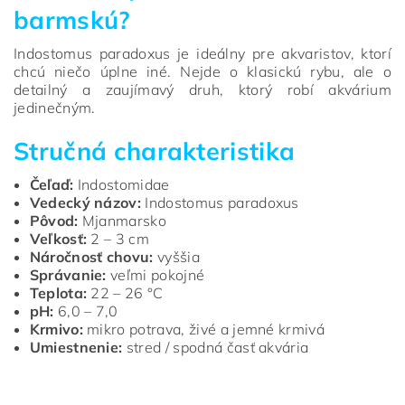
barmskú?
Indostomus paradoxus je ideálny pre akvaristov, ktorí
chcú niečo úplne iné. Nejde o klasickú rybu, ale o
detailný a zaujímavý druh, ktorý robí akvárium
jedinečným.
Stručná charakteristika
Čeľaď:
Indostomidae
Vedecký názov:
Indostomus paradoxus
Pôvod:
Mjanmarsko
Veľkosť:
2 – 3 cm
Náročnosť chovu:
vyššia
Správanie:
veľmi pokojné
Teplota:
22 – 26 °C
pH:
6,0 – 7,0
Krmivo:
mikro potrava, živé a jemné krmivá
Umiestnenie:
stred / spodná časť akvária