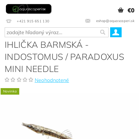
€0
eshop@aquascaperi.sk
+421 915 651 130
IHLIČKA BARMSKÁ -
INDOSTOMUS / PARADOXUS
MINI NEEDLE
Neohodnotené
Novinka