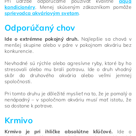
Pri údržbe odporúčame používať kvalitné
aqua
kondicionéry
. Menej skúseným zákazníkom pomôže
sprievodca akváriovým svetom
.
Odporúčaný chov
Ide o extrémne pokojný druh.
Najlepšie sa chová v
menšej skupine alebo v páre v pokojnom akváriu bez
konkurencie.
Nevhodné sú rýchle alebo agresívne ryby, ktoré by ho
stresovali alebo mu brali potravu. Ide o druh vhodný
skôr do druhového akvária alebo veľmi jemnej
spoločnosti.
Pri tomto druhu je dôležité myslieť na to, že je pomalý a
nenápadný – v spoločnom akváriu musí mať istotu, že
sa dostane k potrave.
Krmivo
Krmivo je pri ihličke absolútne kľúčové.
Ide o