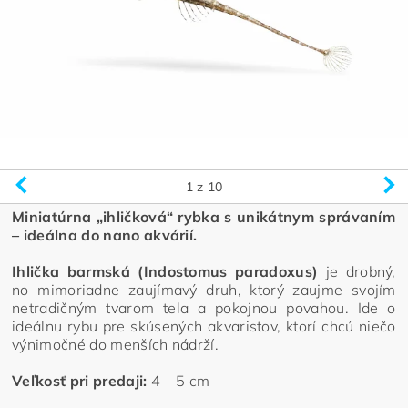
1
z 10
Miniatúrna „ihličková“ rybka s unikátnym správaním
– ideálna do nano akvárií.
Ihlička barmská (Indostomus paradoxus)
je drobný,
no mimoriadne zaujímavý druh, ktorý zaujme svojím
netradičným tvarom tela a pokojnou povahou. Ide o
ideálnu rybu pre skúsených akvaristov, ktorí chcú niečo
výnimočné do menších nádrží.
Veľkosť pri predaji:
4 – 5 cm