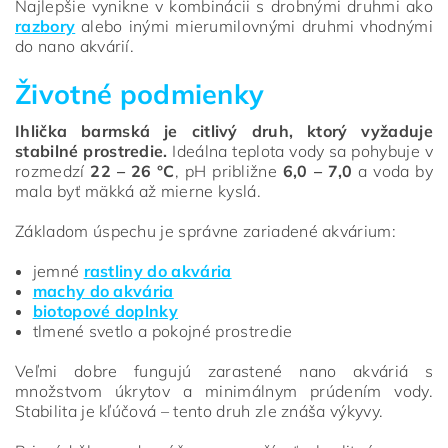
Najlepšie vynikne v kombinácii s drobnými druhmi ako
razbory
alebo inými mierumilovnými druhmi vhodnými
do nano akvárií.
Životné podmienky
Ihlička barmská je citlivý druh, ktorý vyžaduje
stabilné prostredie.
Ideálna teplota vody sa pohybuje v
rozmedzí
22 – 26 °C
, pH približne
6,0 – 7,0
a voda by
mala byť mäkká až mierne kyslá.
Základom úspechu je správne zariadené akvárium:
jemné
rastliny do akvária
machy do akvária
biotopové doplnky
tlmené svetlo a pokojné prostredie
Veľmi dobre fungujú zarastené nano akváriá s
množstvom úkrytov a minimálnym prúdením vody.
Stabilita je kľúčová – tento druh zle znáša výkyvy.