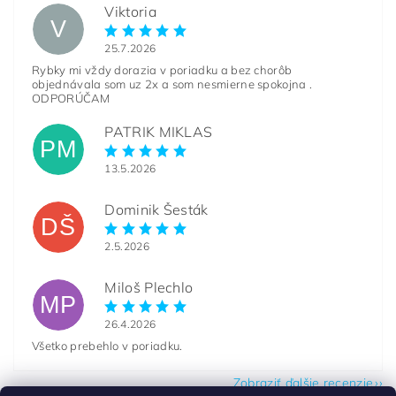
Viktoria
V
25.7.2026
Rybky mi vždy dorazia v poriadku a bez chorôb
objednávala som uz 2x a som nesmierne spokojna .
ODPORÚČAM
PATRIK MIKLAS
PM
13.5.2026
Dominik Šesták
DŠ
2.5.2026
Miloš Plechlo
MP
26.4.2026
Všetko prebehlo v poriadku.
Zobraziť ďalšie recenzie