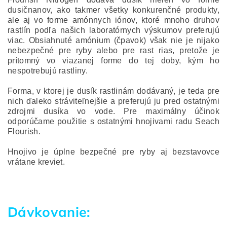
dusičnanov, ako takmer všetky konkurenčné produkty,
ale aj vo forme amónnych iónov, ktoré mnoho druhov
rastlín podľa našich laboratórnych výskumov preferujú
viac.
Obsiahnuté amónium (čpavok) však nie je nijako
nebezpečné pre ryby alebo pre rast rias, pretože je
prítomný vo viazanej forme do tej doby, kým ho
nespotrebujú rastliny.
Forma, v ktorej je dusík rastlinám dodávaný, je teda pre
nich ďaleko stráviteľnejšie a preferujú ju pred ostatnými
zdrojmi dusíka vo vode.
Pre maximálny účinok
odporúčame použitie s ostatnými hnojivami radu Seach
Flourish.
Hnojivo je úplne bezpečné pre ryby aj bezstavovce
vrátane kreviet.
Dávkovanie: