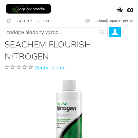
€0
eshop@aquascaperi.sk
+421 915 651 130
SEACHEM FLOURISH
NITROGEN
Neohodnotené