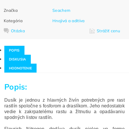
Značka
Seachem
Kategória
Hnojivá a aditíva
Otázka
Strážiť cenu
POPIS
DISKUSIA
HODNOTENIE
Popis:
Dusík je jednou z hlavných živín potrebných pre rast
rastlín spoločne s fosforom a draslíkom.
Jeho nedostatok
vedie k zakrpatelému rastu a žltnutiu a opadávaniu
spodných listov rastlín.
Flourish Nitrogen dodáva dusík nielen vo forme