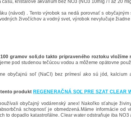
času, krištáľové akvárium bez NO3 (NO3 10mlg / l až 20 mlg /
ku (návod) . Tento výrobok sa nedá porovnať s obyčajným 
vodných živočíchov a vodný svet, výrobok nevylučuje žiadne 
100 gramov soli,do takto pripraveného roztoku vložíme 
jeme pod studenou tečúcou vodou a môžeme opätovne použi
ne obyčajnú soľ (NaCl) bez prímesí ako sú jód, kalcium 
 tento produkt
REGENERAČNÁ SOĽ PRE SZAT CLEAR 
používali obyčajný vodárenský anex! Nakoľko sťahuje živin
sorbčná schopnosť je obmedzená.Máme informácie od viace
ch to dopadlo katastrofálne. Clear water odstraňuje iba NO3 a