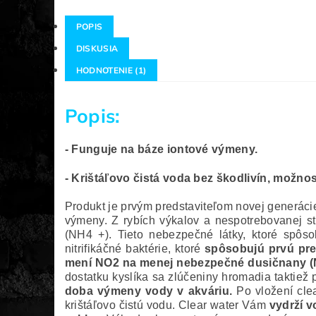
POPIS
DISKUSIA
HODNOTENIE (1)
Popis:
- Funguje na báze iontové výmeny.
- Krištáľovo čistá voda bez škodlivín, možno
Produkt je prvým predstaviteľom novej generácie 
výmeny. Z rybích výkalov a nespotrebovanej st
(NH4 +). Tieto nebezpečné látky, ktoré spôs
nitrifikáčné baktérie, ktoré
spôsobujú prvú pre
mení NO2 na menej nebezpečné dusičnany 
dostatku kyslíka sa zlúčeniny hromadia taktiež
doba výmeny vody v akváriu.
Po vložení clea
krištáľovo čistú vodu. Clear water Vám
vydrží v