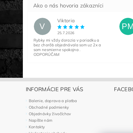
Viktoria
V
P
25.7.2026
Rybky mi vždy dorazia v poriadku a
bez chorôb objednávala som uz 2x a
som nesmierne spokojna .
ODPORÚČAM
INFORMÁCIE PRE VÁS
FACEB
Balenie, doprava a platba
Obchodné podmienky
Objednávky živočíchov
Napíšte nám
Kontakty