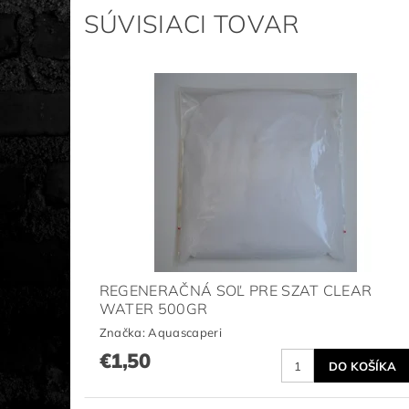
SÚVISIACI TOVAR
REGENERAČNÁ SOĽ PRE SZAT CLEAR
WATER 500GR
Značka:
Aquascaperi
€1,50