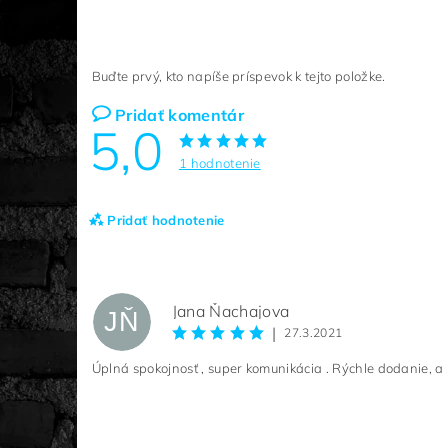
Buďte prvý, kto napíše príspevok k tejto položke.
Pridať komentár
5,0
1 hodnotenie
Pridať hodnotenie
Jana Ňachajova
JŇ
|
27.3.2021
Úplná spokojnosť , super komunikácia . Rýchle dodanie, a