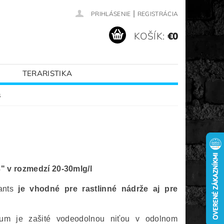
|
PRIHLÁSENIE
REGISTRÁCIA
KOŠÍK:
€0
TERARISTIKA
VANÉ ZNAČKY
s
" v rozmedzí 20-30mlg/l
lants
je vhodné pre rastlinné nádrže aj pre
ium je zašité vodeodolnou niťou v odolnom