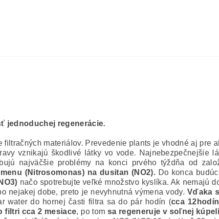
sť jednoduchej regenerácie.
filtračných materiálov. Prevedenie plants je vhodné aj pre a
ravy vznikajú škodlivé látky vo vode. Najnebezpečnejšie 
obujú najväčšie problémy na konci prvého týždňa od založ
menu (Nitrosomonas) na dusitan (NO2).
Do konca budúceh
(NO3)
načo spotrebujte veľké množstvo kyslíka. Ak nemajú dos
 po nejakej dobe, preto je nevyhnutná výmena vody.
Vďaka s
r water do hornej časti filtra sa do pár hodín (
cca 12hodí
o filtri cca 2 mesiace
, po tom
sa regeneruje v soľnej kúpel