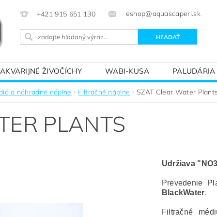
eshop@aquascaperi.sk
+421 915 651 130
AKVARIJNÉ ŽIVOČÍCHY
WABI-KUSA
PALUDÁRIA
KVÁRIOVÝM SVETOM – ZÁKLADY AKVARISTIKY
PREDÁ
diá a náhradné náplne
Filtračné náplne
SZAT Clear Water Plant
TER PLANTS
Udržiava "NO3
Prevedenie P
BlackWater
.
Filtračné méd