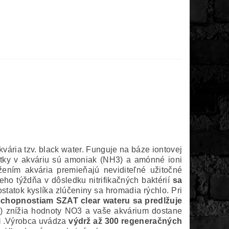
kvária tzv. black water. Funguje na báze iontovej
látky v akváriu sú amoniak (NH3) a amónné ioni
ením akvária premieňajú neviditeľné užitočné
o týždňa v dôsledku nitrifikačných baktérií
sa
tatok kyslíka zlúčeniny sa hromadia rýchlo. Pri
chopnostiam SZAT clear wateru sa predlžuje
n
) znížia hodnoty NO3 a vaše akvárium dostane
i
.Výrobca uvádza
výdrž až 300 regeneračných