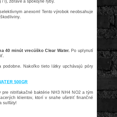
 l), zdravé a spokojné ryby.
selektívnym anexom! Tento výrobok neobsahuje
škodliviny.
na 40 minút vrecúško Clear Water.
Po uplynutí
ť.
a podobne. Nakoľko tieto látky upchávajú póry
WATER 500GR
y pre nitrifakačné baktérie NH3 NH4 NO2 a tým
rých klientov, ktorí v snahe ušetriť finančné
 sulfáty!