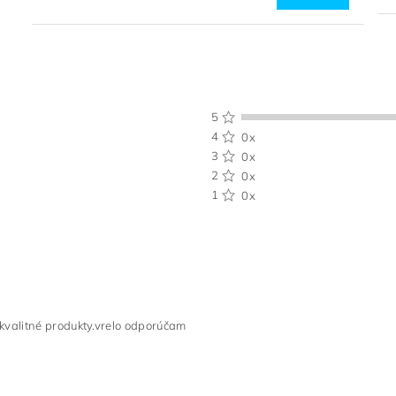
5
4
0x
3
0x
2
0x
1
0x
 kvalitné produkty.vrelo odporúčam