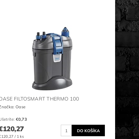
OASE FILTOSMART THERMO 100
Značka:
Oase
Ušetríte
:
€0,73
€120,27
€120,27 / 1 ks