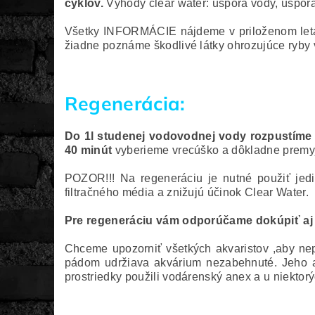
cyklov.
Výhody clear water: úspora vody, úspora 
Všetky INFORMÁCIE nájdeme v priloženom letá
žiadne poznáme škodlivé látky ohrozujúce ryby 
Regenerácia:
Do 1l studenej vodovodnej vody rozpustíme 
40 minút
vyberieme vrecúško a dôkladne premy
POZOR!!! Na regeneráciu je nutné použiť jedi
filtračného média a znižujú účinok Clear Water.
Pre regeneráciu vám odporúčame dokúpiť aj
Chceme upozorniť všetkých akvaristov ,aby ne
pádom udržiava akvárium nezabehnuté. Jeho ab
prostriedky použili vodárenský anex a u niektorý