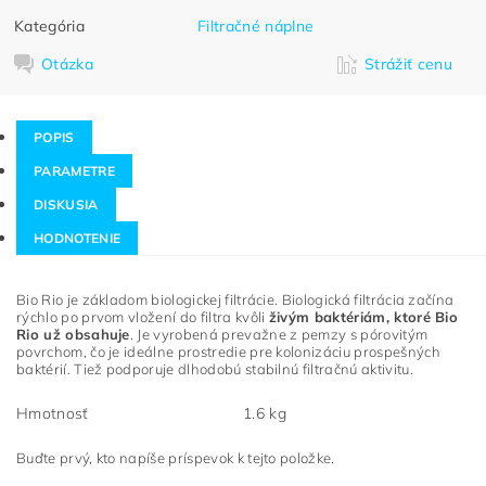
Kategória
Filtračné náplne
Otázka
Strážiť cenu
POPIS
PARAMETRE
DISKUSIA
HODNOTENIE
Bio Rio je základom biologickej filtrácie. Biologická filtrácia začína
rýchlo po prvom vložení do filtra kvôli
živým baktériám, ktoré Bio
Rio už obsahuje
. Je vyrobená prevažne z pemzy s pórovitým
povrchom, čo je ideálne prostredie pre kolonizáciu prospešných
baktérií.
Tiež podporuje dlhodobú stabilnú filtračnú aktivitu.
Hmotnosť
1.6 kg
Buďte prvý, kto napíše príspevok k tejto položke.