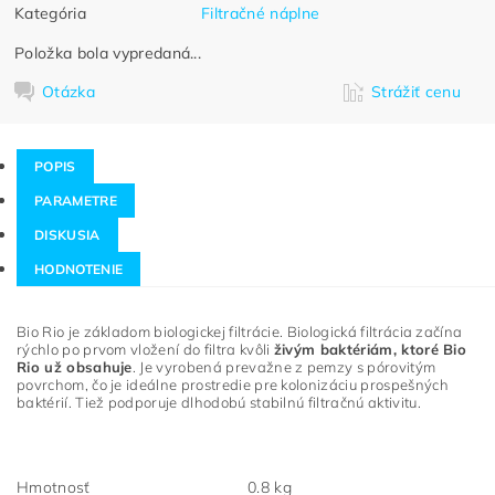
Kategória
Filtračné náplne
Položka bola vypredaná...
Otázka
Strážiť cenu
POPIS
PARAMETRE
DISKUSIA
HODNOTENIE
Bio Rio je základom biologickej filtrácie. Biologická filtrácia začína
rýchlo po prvom vložení do filtra kvôli
živým baktériám, ktoré Bio
Rio už obsahuje
. Je vyrobená prevažne z pemzy s pórovitým
povrchom, čo je ideálne prostredie pre kolonizáciu prospešných
baktérií.
Tiež podporuje dlhodobú stabilnú filtračnú aktivitu.
Hmotnosť
0.8 kg