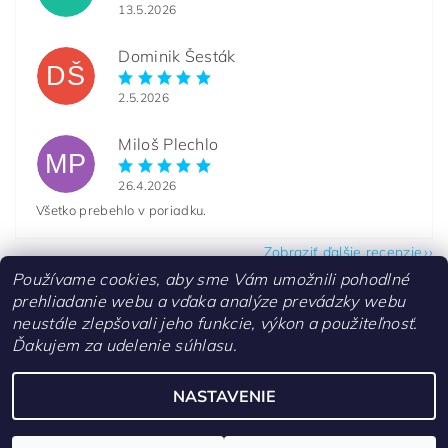
13.5.2026
Dominik Šesták
DŠ
2.5.2026
Miloš Plechlo
MP
26.4.2026
Všetko prebehlo v poriadku.
Zobraziť ďalšie recenzie
Používame cookies, aby sme Vám umožnili pohodlné
prehliadanie webu a vďaka analýze prevádzky webu
neustále zlepšovali jeho funkcie, výkon a použiteľnosť.
Ďakujem za udelenie súhlasu.
Kontakty
NASTAVENIE
Upraviť nastavenie cookies
2026 ©
aquascaperi.sk
, všetky práva vyhradené