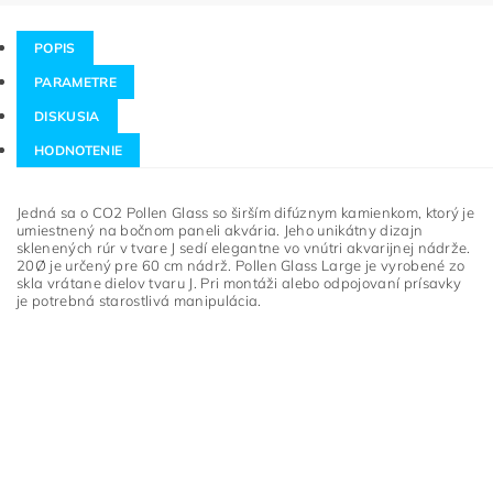
POPIS
PARAMETRE
DISKUSIA
HODNOTENIE
Jedná sa o CO2 Pollen Glass so širším difúznym kamienkom, ktorý je
umiestnený na bočnom paneli akvária.
Jeho unikátny dizajn
sklenených rúr v tvare J sedí elegantne vo vnútri akvarijnej nádrže.
20Ø je určený pre 60 cm nádrž.
Pollen Glass Large je vyrobené zo
skla vrátane dielov tvaru J.
Pri montáži alebo odpojovaní prísavky
je potrebná starostlivá manipulácia.