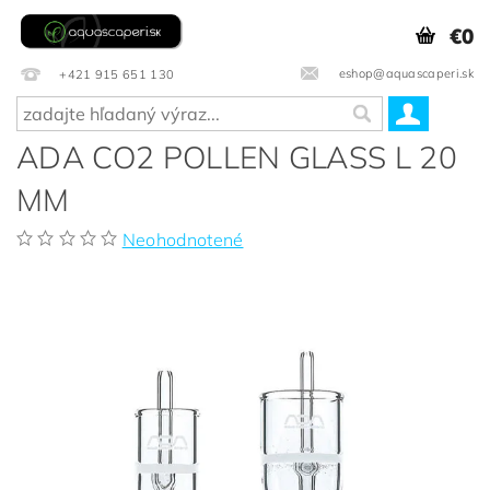
€0
eshop@aquascaperi.sk
+421 915 651 130
ADA CO2 POLLEN GLASS L 20
MM
Neohodnotené