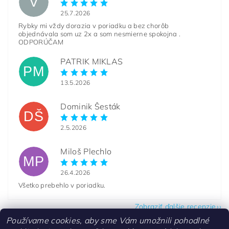
V
25.7.2026
Rybky mi vždy dorazia v poriadku a bez chorôb
objednávala som uz 2x a som nesmierne spokojna .
ODPORÚČAM
PATRIK MIKLAS
PM
13.5.2026
Dominik Šesták
DŠ
2.5.2026
Miloš Plechlo
MP
26.4.2026
Všetko prebehlo v poriadku.
Zobraziť ďalšie recenzie
Používame cookies, aby sme Vám umožnili pohodlné