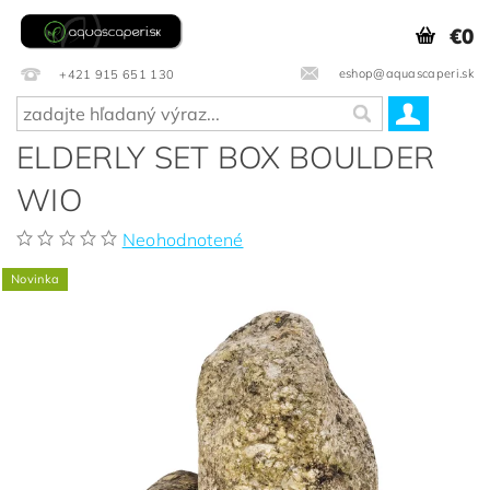
€0
eshop@aquascaperi.sk
+421 915 651 130
ELDERLY SET BOX BOULDER
WIO
Neohodnotené
Novinka