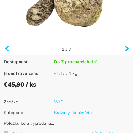
1
z 7
Dostupnosť
Do 7 pracovných dní
Jednotková cena
€4,17 / 1 kg
€45,90
/ ks
Značka
WIO
Kategória
Balvany do akvária
Položka bola vypredaná...