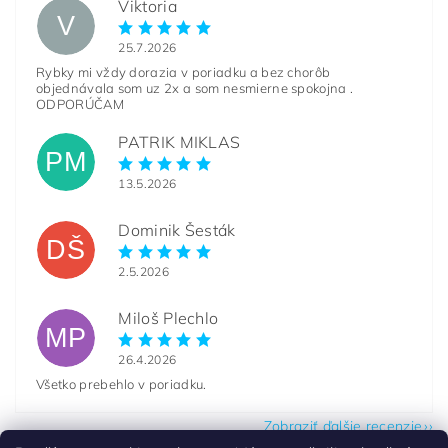
Viktoria
V
25.7.2026
Rybky mi vždy dorazia v poriadku a bez chorôb
objednávala som uz 2x a som nesmierne spokojna .
ODPORÚČAM
PATRIK MIKLAS
PM
13.5.2026
Dominik Šesták
DŠ
2.5.2026
Miloš Plechlo
MP
26.4.2026
Všetko prebehlo v poriadku.
Zobraziť ďalšie recenzie