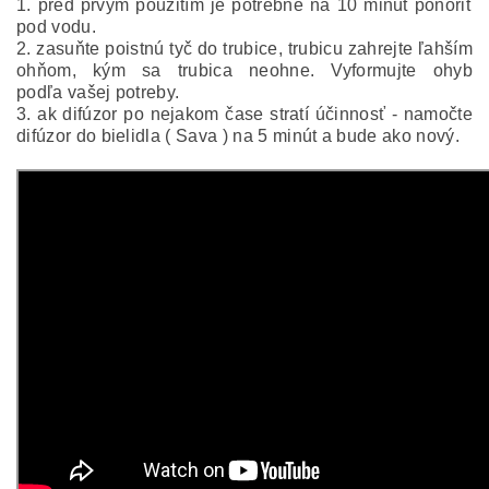
1. pred prvým použitím je potrebné na 10 minút ponoriť
pod vodu.
2. zasuňte poistnú tyč do trubice, trubicu zahrejte ľahším
ohňom, kým sa trubica neohne. Vyformujte ohyb
podľa vašej potreby.
3. ak difúzor po nejakom čase stratí účinnosť - namočte
difúzor do bielidla ( Sava ) na 5 minút a bude ako nový.