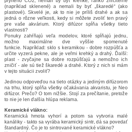
plyného CO2, nemali by byť krehké, ľahko zničiteľné
(napríklad sklenené) a nemali by byť „škaredé“ (ako
plastové). Skvelé je, ak to nie je príliš drahé a ak sa
jedná o rôzne veľkosti, kedy si môžete zvoliť ten pravý
pre vaše akvárium. Ktorý difúzor spĺňa všetky tieto
vlastnosti?
Ponuky zahŕňajú veľa modelov, ktoré spĺňajú jednu,
možno maximálne dve vyššie spomenuté
funkcie. Napríklad: sklo s keramikou - dobre rozpúšťa a
určite vyzerá pekne, ale je veľmi krehký a drahý. Ďalší:
plast - zvyčajne sa dobre rozpúšťajú a nemožno ich
zničiť - ale sú tiež škaredé a drahé. Ktorý z nich si mám
v tejto situácii zvoliť?
Jedinou odpoveďou na tieto otázky a jediným difúzorom
na trhu, ktorý spĺňa všetky očakávania akvaristu, je Neo
difúzor. Prečo? O tom nižšie. Stojí za prečítanie, pretože
to nie je len ďalšia hlúpa reklama.
Keramické vlákno:
Keramická hmota vyhorí a potom sa vytvoria malé
kanáliky - takto sa vyrába keramický sintr, dá sa povedať
štandardný. Čo je to sintrované keramické vlákno?