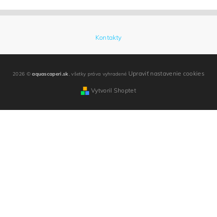
Kontakty
Upraviť nastavenie cookies
2026 ©
aquascaperi.sk
, všetky práva vyhradené
Vytvoril Shoptet