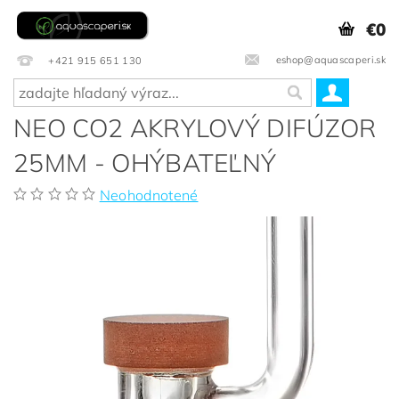
€0
eshop@aquascaperi.sk
+421 915 651 130
NEO CO2 AKRYLOVÝ DIFÚZOR
25MM - OHÝBATEĽNÝ
Neohodnotené