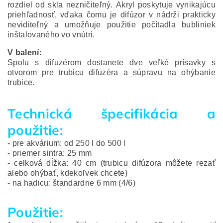
rozdiel od skla nezničiteľný. Akryl poskytuje vynikajúcu
priehľadnosť, vďaka čomu je difúzor v nádrži prakticky
neviditeľný a umožňuje použitie počítadla bubliniek
inštalovaného vo vnútri.
V balení:
Spolu s difuzérom dostanete dve veľké prísavky s
otvorom pre trubicu difuzéra a súpravu na ohýbanie
trubice.
Technická špecifikácia a
použitie:
- pre akvárium: od 250 l do 500 l
- priemer sintra: 25 mm
- celková dĺžka: 40 cm (trubicu difúzora môžete rezať
alebo ohýbať, kdekoľvek chcete)
- na hadicu: štandardne 6 mm (4/6)
Použitie: