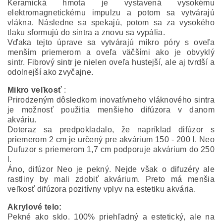
Keramická hmota je vystavená vysokému
elektromagnetickému impulzu a potom sa vytvárajú
vlákna. Následne sa spekajú, potom sa za vysokého
tlaku sformujú do sintra a znovu sa vypália.
Vďaka tejto úprave sa vytvárajú mikro póry s oveľa
menším priemerom a oveľa väčšími ako je obvyklý
sintr. Fibrový sintr je nielen oveľa hustejší, ale aj tvrdší a
odolnejší ako zvyčajne.
Mikro veľkosť
:
Prirodzeným dôsledkom inovatívneho vláknového sintra
je možnosť použitia menšieho difúzora v danom
akváriu.
Doteraz sa predpokladalo, že napríklad difúzor s
priemerom 2 cm je určený pre akvárium 150 - 200 l. Neo
Dufuzor s priemerom 1,7 cm podporuje akvárium do 250
l.
Áno, difúzor Neo je pekný. Nejde však o difuzéry ale
rastliny by mali zdobiť akvárium. Preto má menšia
veľkosť difúzora pozitívny vplyv na estetiku akvária.
Akrylové telo:
Pekné ako sklo. 100% priehľadný a estetický, ale na