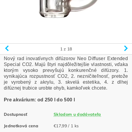
1
z 18
Nový rad inovatívnych difúzorov Neo Diffuser Extended
Special CO2. Majú štyri najdôležitejšie vlastnosti, vďaka
ktorým vysoko prevyšujú konkurenčné difúzory. 1.
vynikajúca rozpustnosť CO2, 2. nezničiteľnosť, pretože
je vyrobený z akrylu, 3. skvelá estetika, 4. z dlhej
difúznej trubice urobte ohyb, kamkoľvek chcete.
Pre akvárium: od 250 l do 500 l
Dostupnosť
Skladom u dodávateľa
Jednotková cena
€17,99 / 1 ks