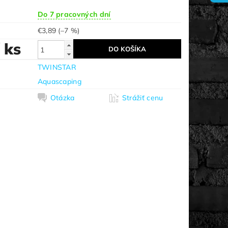
Do 7 pracovných dní
€3,89
(–7 %)
/ ks
TWINSTAR
Aquascaping
Otázka
Strážiť cenu