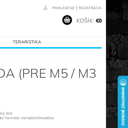
|
PRIHLÁSENIE
REGISTRÁCIA
KOŠÍK:
€0
TERARISTIKA
VANÉ ZNAČKY
 (PRE M5 / M3
ný diel
ko Twinstar zariadení/modelov