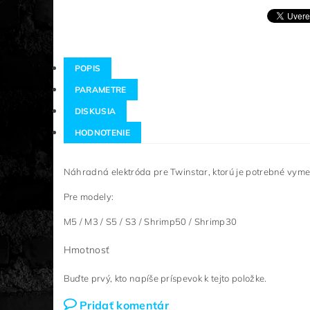
POPIS
PARAMETRE
DISKUSIA
HODNOTENIE
Náhradná elektróda pre Twinstar, ktorú je potrebné vymen
Pre modely:
M5 / M3 / S5 / S3 / Shrimp50 / Shrimp30
Hmotnosť
Buďte prvý, kto napíše príspevok k tejto položke.
Pridať komentár