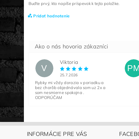
Buďte prvý, kto napíše príspevok k tejto položke.
Pridať hodnotenie
Viktoria
V
P
25.7.2026
Rybky mi vždy dorazia v poriadku a
bez chorôb objednávala som uz 2x a
som nesmierne spokojna .
ODPORÚČAM
INFORMÁCIE PRE VÁS
FACEB