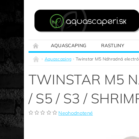
AQUASCAPING
RASTLINY
REALIZÁCIE NA MIERU
SPRIEVODCA A
Aquascaping
Twinstar M5 Náhradná electród
TWINSTAR M5 N
/ S5 / S3 / SHRI
Neohodnotené