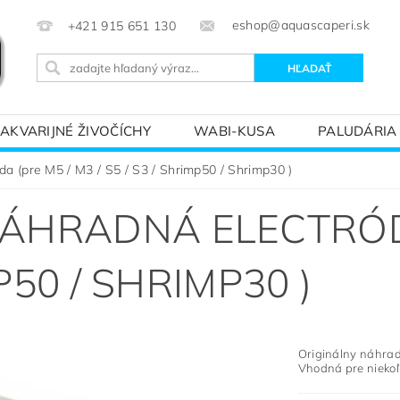
eshop@aquascaperi.sk
+421 915 651 130
AKVARIJNÉ ŽIVOČÍCHY
WABI-KUSA
PALUDÁRIA
KVÁRIOVÝM SVETOM – ZÁKLADY AKVARISTIKY
PREDÁ
a (pre M5 / M3 / S5 / S3 / Shrimp50 / Shrimp30 )
ÁHRADNÁ ELECTRÓDA
MP50 / SHRIMP30 )
Originálny náhrad
Vhodná pre niekoľ