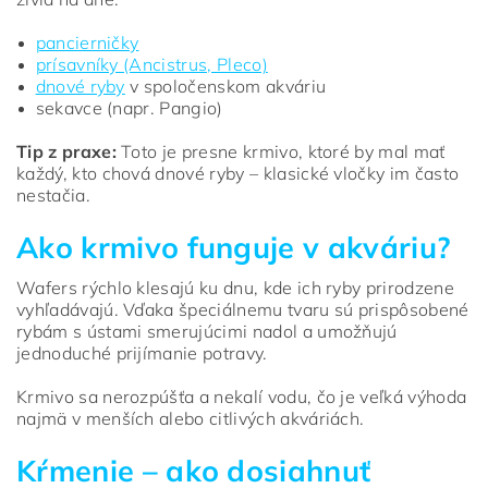
pancierničky
prísavníky (Ancistrus, Pleco)
dnové ryby
v spoločenskom akváriu
sekavce (napr. Pangio)
Tip z praxe:
Toto je presne krmivo, ktoré by mal mať
každý, kto chová dnové ryby – klasické vločky im často
nestačia.
Ako krmivo funguje v akváriu?
Wafers rýchlo klesajú ku dnu, kde ich ryby prirodzene
vyhľadávajú. Vďaka špeciálnemu tvaru sú prispôsobené
rybám s ústami smerujúcimi nadol a umožňujú
jednoduché prijímanie potravy.
Krmivo sa nerozpúšťa a nekalí vodu, čo je veľká výhoda
najmä v menších alebo citlivých akváriách.
Kŕmenie – ako dosiahnuť