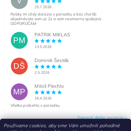
V
25.7.2026
Rybky mi vždy dorazia v poriadku a bez chorôb
objednávala som uz 2x a som nesmierne spokojna .
ODPORÚČAM
PATRIK MIKLAS
PM
13.5.2026
Dominik Šesták
DŠ
2.5.2026
Miloš Plechlo
MP
26.4.2026
Všetko prebehlo v poriadku.
Zobraziť ďalšie recenzie
Používame cookies, aby sme Vám umožnili pohodlné