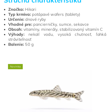
Stručná charakteristika
Značka:
Hikari
Typ krmiva:
potápavé wafers (tablety)
Určenie:
dnové ryby
Vhodné pre:
pancierničky, sumce, sekavce
Obsah:
vitamíny, minerály, stabilizovaný vitamín C
Výhody:
nekalí vodu, vysoká chutnosť, ľahká
stráviteľnosť
Balenie:
50 g
Novinka