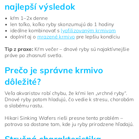
najlepší výsledok
kŕm 1–2x denne
len toľko, koľko ryby skonzumujú do 1 hodiny
ideálne kombinovať s
lyofilizovaným krmivom
doplniť aj o
mrazené krmivo
pre lepšiu kondíciu
Tip z praxe:
Kŕm večer – dnové ryby sú najaktívnejšie
práve po zhasnutí svetla.
Prečo je správne krmivo
dôležité?
Veľa akvaristov robí chybu, že kŕmi len „vrchné ryby“.
Dnové ryby potom hladujú, čo vedie k stresu, chorobám
a slabému rastu.
Hikari Sinking Wafers rieši presne tento problém –
potrava sa dostane tam, kde ju ryby prirodzene hľadajú.