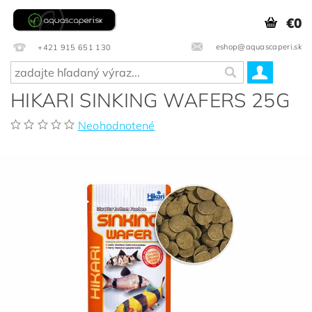
€0
eshop@aquascaperi.sk
+421 915 651 130
HIKARI SINKING WAFERS 25G
Neohodnotené