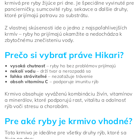
krmivá pre ryby žijúce pri dne. Je špeciálne vyvinuté pre
pancierničky, sumcovité ryby, sekavce a ďalšie druhy,
ktoré prijímajú potravu zo substrátu.
Z vlastnej skúsenosti ide o jedno z najspoľahlivejších
krmív – ryby ho prijímajú okamžite a nedochádza k
zbytočnému znečisteniu vody.
Prečo si vybrať práve Hikari?
vysoká chutnosť
– ryby ho bez problémov prijímajú
nekalí vodu
– drží tvar a nerozpadá sa
ľahko stráviteľné
– nezaťažuje trávenie
obsah vitamínu C
– podporuje imunitu rýb
Krmivo obsahuje vyváženú kombináciu živín, vitamínov
a minerálov, ktoré podporujú rast, vitalitu a odolnosť
rýb voči stresu a chorobám.
Pre aké ryby je krmivo vhodné?
Toto krmivo je ideálne pre všetky druhy rýb, ktoré sa
živia na dne: