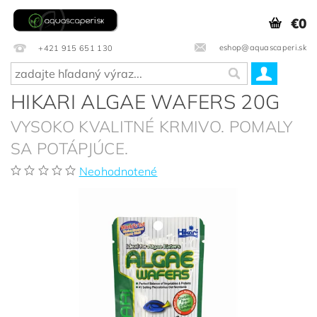
€0
eshop@aquascaperi.sk
+421 915 651 130
HIKARI ALGAE WAFERS 20G
VYSOKO KVALITNÉ KRMIVO. POMALY
SA POTÁPJÚCE.
Neohodnotené