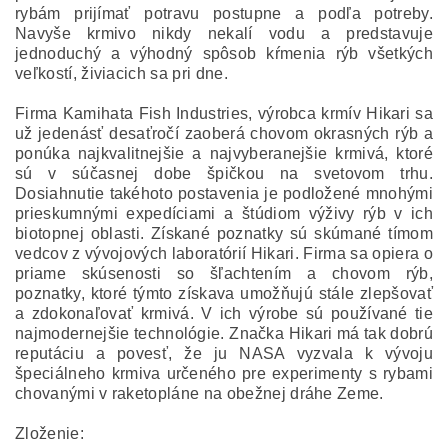
rybám prijímať potravu postupne a podľa potreby.
Navyše krmivo nikdy nekalí vodu a predstavuje
jednoduchý a výhodný spôsob kŕmenia rýb všetkých
veľkostí, živiacich sa pri dne.
Firma Kamihata Fish Industries, výrobca krmív Hikari sa
už jedenásť desaťročí zaoberá chovom okrasných rýb a
ponúka najkvalitnejšie a najvyberanejšie krmivá, ktoré
sú v súčasnej dobe špičkou na svetovom trhu.
Dosiahnutie takéhoto postavenia je podložené mnohými
prieskumnými expedíciami a štúdiom výživy rýb v ich
biotopnej oblasti. Získané poznatky sú skúmané tímom
vedcov z vývojových laboratórií Hikari. Firma sa opiera o
priame skúsenosti so šľachtením a chovom rýb,
poznatky, ktoré týmto získava umožňujú stále zlepšovať
a zdokonaľovať krmivá. V ich výrobe sú používané tie
najmodernejšie technológie. Značka Hikari má tak dobrú
reputáciu a povesť, že ju NASA vyzvala k vývoju
špeciálneho krmiva určeného pre experimenty s rybami
chovanými v raketopláne na obežnej dráhe Zeme.
Zloženie: