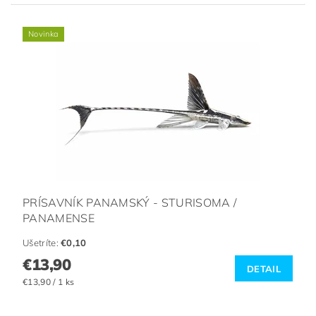
Novinka
PRÍSAVNÍK PANAMSKÝ - STURISOMA /
PANAMENSE
Ušetríte
:
€0,10
€13,90
DETAIL
€13,90 / 1 ks