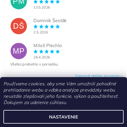
PM
13.5.2026
Dominik Šesták
DŠ
2.5.2026
Miloš Plechlo
MP
26.4.2026
Všetko prebehlo v poriadku.
Zobraziť ďalšie recenzie
Používame cookies, aby sme Vám umožnili pohodlné
prehliadanie webu a vďaka analýze prevádzky webu
neustále zlepšovali jeho funkcie, výkon a použiteľnosť.
Ďakujem za udelenie súhlasu.
Kontakty
NASTAVENIE
Upraviť nastavenie cookies
2026 ©
aquascaperi.sk
, všetky práva vyhradené