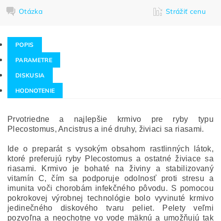
Otázka
Strážiť cenu
POPIS
PARAMETRE
DISKUSIA
HODNOTENIE
Prvotriedne a najlepšie krmivo pre ryby typu
Plecostomus, Ancistrus a iné druhy, živiaci sa riasami.
Ide o preparát s vysokým obsahom rastlinných látok,
ktoré preferujú ryby Plecostomus a ostatné živiace sa
riasami. Krmivo je bohaté na živiny a stabilizovaný
vitamín C, čím sa podporuje odolnosť proti stresu a
imunita voči chorobám infekčného pôvodu. S pomocou
pokrokovej výrobnej technológie bolo vyvinuté krmivo
jedinečného diskového tvaru peliet. Pelety veľmi
pozvoľna a neochotne vo vode mäknú a umožňujú tak