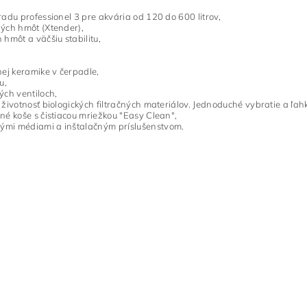
 radu professionel 3 pre akvária od 120 do 600 litrov,
čných hmôt (Xtender),
 hmôt a väčšiu stabilitu,
nej keramike v čerpadle,
u,
ých ventiloch,
ú životnosť biologických filtračných materiálov.
Jednoduché vybratie a ľahk
čné koše s čistiacou mriežkou "Easy Clean",
čnými médiami a inštalačným príslušenstvom.