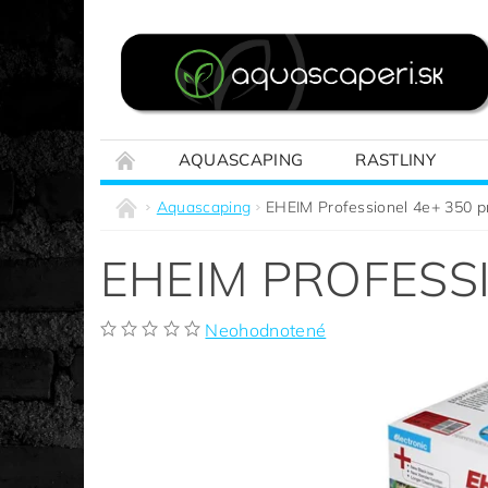
AQUASCAPING
RASTLINY
REALIZÁCIE NA MIERU
SPRIEVODCA A
Aquascaping
EHEIM Professionel 4e+ 350 p
EHEIM PROFESSI
Neohodnotené