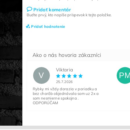
Pridať komentár
Buďte prvý, kto napíše príspevok k tejto položke.
Pridať hodnotenie
Viktoria
V
P
25.7.2026
Rybky mi vždy dorazia v poriadku a
bez chorôb objednávala som uz 2x a
som nesmierne spokojna .
ODPORÚČAM