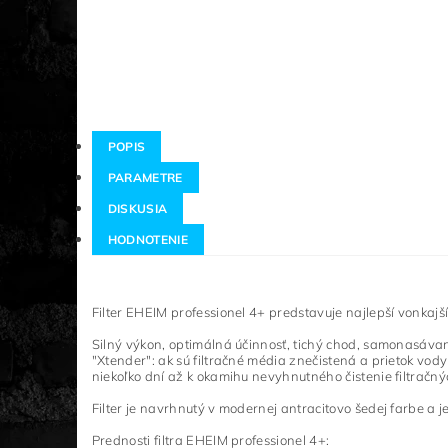
POPIS
PARAMETRE
DISKUSIA
HODNOTENIE
Filter EHEIM professionel 4+ predstavuje najlepší vonkajš
Silný výkon, optimálná účinnosť, tichý chod, samonasávani
"Xtender": ak sú filtračné média znečistená a prietok vo
niekoľko dní až k okamihu nevyhnutného čistenie filtračn
Filter je navrhnutý v modernej antracitovo šedej farbe a
Prednosti filtra EHEIM professionel 4+: