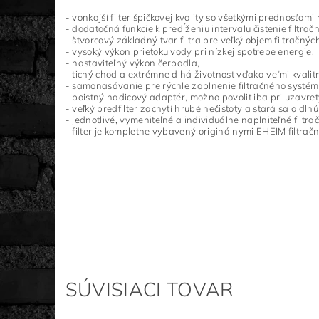
- vonkajší filter špičkovej kvality so všetkými prednosťami
-
dodatočná funkcie k predĺženiu intervalu čistenie filtra
-
štvorcový základný tvar filtra pre veľký objem filtračných
-
vysoký výkon prietoku vody pri nízkej spotrebe energie,
-
nastaviteľný výkon čerpadla,
-
tichý chod a extrémne dlhá životnosť vďaka veľmi kvalit
-
samonasávanie pre rýchle zaplnenie filtračného systém
-
poistný hadicový adaptér, možno povoliť iba pri uzavret
-
veľký predfilter zachytí hrubé nečistoty a stará sa o dlh
-
jednotlivé, vymeniteľné a individuálne naplniteľné filtra
-
filter je kompletne vybavený originálnymi EHEIM filtra
SÚVISIACI TOVAR