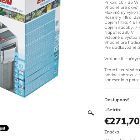
Príkon: 10 - 35 W
Vhodné pre akvári
Maximálny výkon fi
Rozmery filtra: 
Objem filtra: 4,5 l +
Objem nádoby: 7,4
Napätie: 230 V
Vstupné a výstup
Vhodné pre hadic
Pre sladkovodné a
Vrátane filtračnýc
Tento filter si sá
naviac zobrazuje 
zanesenia a potreb
Dostupnosť
Ušetríte
€271,7
Značka