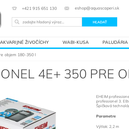
eshop@aquascaperi.sk
+421 915 651 130
AKVARIJNÉ ŽIVOČÍCHY
WABI-KUSA
PALUDÁRIA
KVÁRIOVÝM SVETOM – ZÁKLADY AKVARISTIKY
PREDÁ
re objem 180-350 l
ONEL 4E+ 350 PRE O
EHEIM professionel
professionel 3. Ešt
Špičková technológ
Parametre
Výtlak: 2,2 m