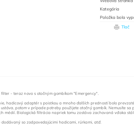
Webová stránka
Kategória
Položka bola vyp
Tlač
í filter - teraz novo s otočným gombíkom "Emergency".
e, hadicový adaptér s poistkou a mnoho ďalších predností bolo prevzaté z
dy ustáva, potom v prípade potreby
použijete otočný gombík.
Nemusíte sa p
ých médií.
Biologická filtrácia napriek tomu zostáva zachovaná vďaka stá
 je dodávaný so zodpovedajúcimi hadicami, rúrkami, atď.