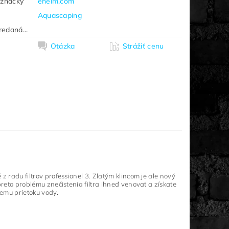
 značky
eheim.com
Aquascaping
redaná...
Otázka
Strážiť cenu
 radu filtrov professionel 3. Zlatým klincom je ale nový
reto problému znečistenia filtra ihneď venovať a získate
lemu prietoku vody.