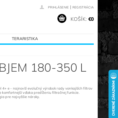
|
PRIHLÁSENIE
REGISTRÁCIA
KOŠÍK:
€0
TERARISTIKA
VANÉ ZNAČKY
BJEM 180-350 L
 4+ e - najnovší evolučný výrobok rady vonkajších filtrov
e komfortnejší vďaka predĺženiu filtračnej funkcie.
ia pre najvyššie nároky.