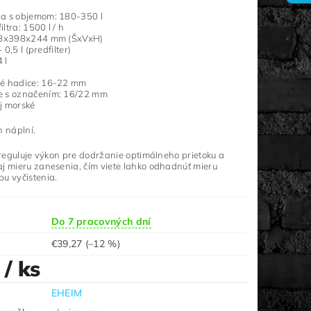
a s objemom: 180-350 l
ltra: 1500 l / h
238x398x244 mm (ŠxVxH)
 0,5 l (predfilter)
 l
né hadice: 16-22 mm
e s označením: 16/22 mm
j morské
h náplní.
m reguluje výkon pre dodržanie optimálneho prietoku a
aj mieru zanesenia, čím viete lahko odhadnúť mieru
u vyčistenia.
Do 7 pracovných dní
€39,27
(–12 %)
0
/ ks
EHEIM