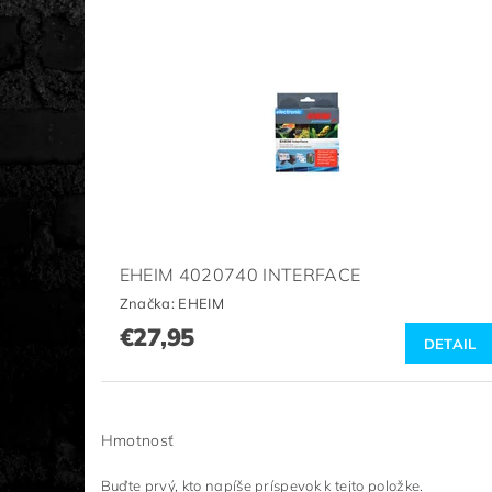
EHEIM 4020740 INTERFACE
Značka:
EHEIM
€27,95
DETAIL
Hmotnosť
Buďte prvý, kto napíše príspevok k tejto položke.