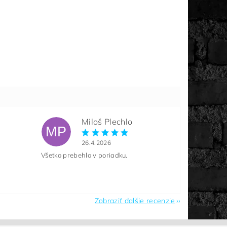
Miloš Plechlo
MP
26.4.2026
Všetko prebehlo v poriadku.
Zobraziť ďalšie recenzie