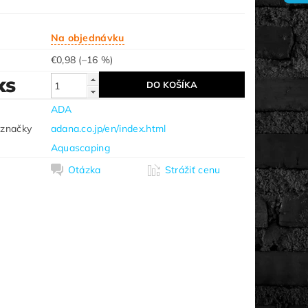
Na objednávku
€0,98
(–16 %)
ks
ADA
 značky
adana.co.jp/en/index.html
Aquascaping
Otázka
Strážiť cenu