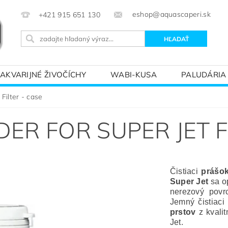
eshop@aquascaperi.sk
+421 915 651 130
AKVARIJNÉ ŽIVOČÍCHY
WABI-KUSA
PALUDÁRIA
KVÁRIOVÝM SVETOM – ZÁKLADY AKVARISTIKY
PREDÁ
Filter - case
R FOR SUPER JET FI
Čistiaci
prášok
Super Jet
sa o
nerezový povr
Jemný čistiaci
prstov
z kvalit
Jet.