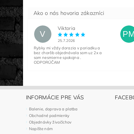
Viktoria
V
P
25.7.2026
Rybky mi vždy dorazia v poriadku a
bez chorôb objednávala som uz 2x a
som nesmierne spokojna .
ODPORÚČAM
INFORMÁCIE PRE VÁS
FACEB
Balenie, doprava a platba
Obchodné podmienky
Objednávky živočíchov
Napíšte nám