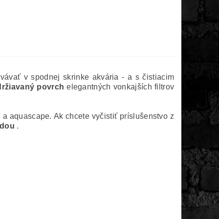
ávať v spodnej skrinke akvária - a s čistiacim
držiavaný povrch
elegantných vonkajších filtrov
 a aquascape. Ak chcete vyčistiť príslušenstvo z
odou
.