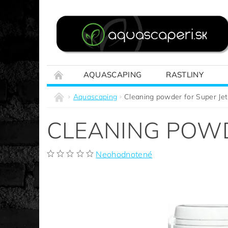
AQUASCAPING
RASTLINY
REALIZÁCIE NA MIERU
SPRIEVODCA A
Aquascaping
Cleaning powder for Super Jet 
CLEANING POWDE
Neohodnotené