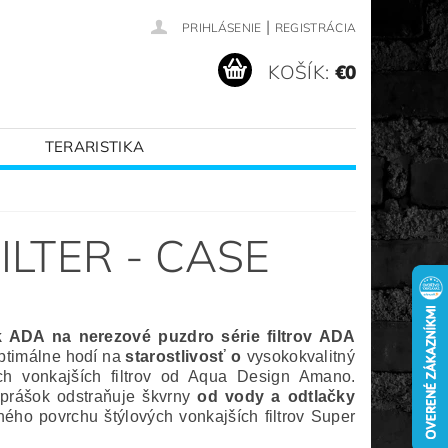
|
PRIHLÁSENIE
REGISTRÁCIA
KOŠÍK:
€0
TERARISTIKA
VANÉ ZNAČKY
LTER - CASE
 ADA na nerezové puzdro série filtrov ADA
ptimálne hodí na
starostlivosť o
vysokokvalitný
ch vonkajších filtrov od Aqua Design Amano.
 prášok odstraňuje škvrny
od vody a odtlačky
ného povrchu štýlových vonkajších filtrov Super