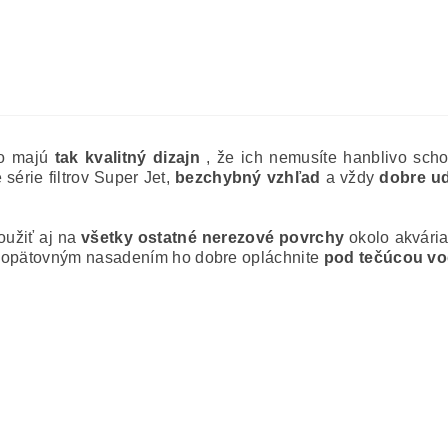
no majú
tak kvalitný dizajn
, že ich nemusíte hanblivo schov
érie filtrov Super Jet,
bezchybný vzhľad
a vždy
dobre u
oužiť aj na
všetky ostatné nerezové povrchy
okolo akvária
d opätovným nasadením ho dobre opláchnite
pod tečúcou v