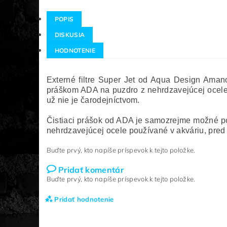
POPIS
DISKUSIA
HODNOTENIE
Externé filtre Super Jet od Aqua Design Ama
práškom ADA na puzdro z nehrdzavejúcej ocele s
už nie je čarodejníctvom.
Čistiaci prášok od ADA je samozrejme možné p
nehrdzavejúcej ocele používané v akváriu, pre
Buďte prvý, kto napíše príspevok k tejto položke.
Pridať komentár
Buďte prvý, kto napíše príspevok k tejto položke.
Pridať hodnotenie