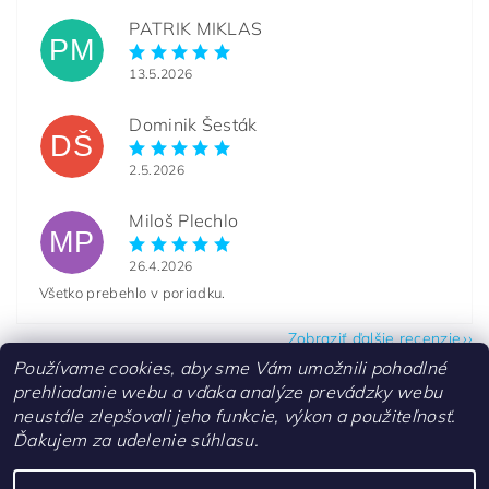
PATRIK MIKLAS
PM
13.5.2026
Dominik Šesták
DŠ
2.5.2026
Miloš Plechlo
MP
26.4.2026
Všetko prebehlo v poriadku.
Zobraziť ďalšie recenzie
Používame cookies, aby sme Vám umožnili pohodlné
prehliadanie webu a vďaka analýze prevádzky webu
neustále zlepšovali jeho funkcie, výkon a použiteľnosť.
Ďakujem za udelenie súhlasu.
Kontakty