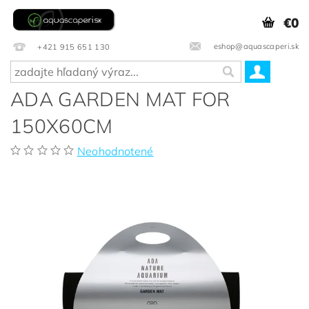
€0
eshop@aquascaperi.sk
+421 915 651 130
ADA GARDEN MAT FOR
150X60CM
Neohodnotené